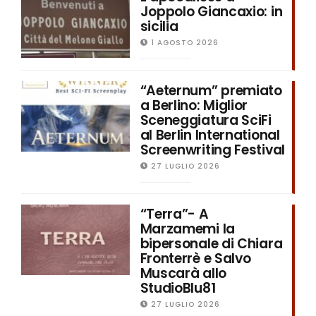
Joppolo Giancaxio: in
sicilia
1 AGOSTO 2026
“Aeternum” premiato
a Berlino: Miglior
Sceneggiatura SciFi
al Berlin International
Screenwriting Festival
27 LUGLIO 2026
“Terra”- A
Marzamemi la
bipersonale di Chiara
Fronterrè e Salvo
Muscarà allo
StudioBlu81
27 LUGLIO 2026