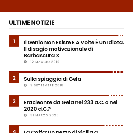
ULTIME NOTIZIE
1
Il Genio Non Esiste E A Volte È Un Idiota.
Il disagio motivazionale di
Barbascura X
12 MAGGIO 2019
2
Sulla spiaggia di Gela
9 SETTEMBRE 2018
3
Eracleonte da Gela nel 233 a.C. o nel
2020 d.C.?
31 MARZO 2020
4
La Coffa: Un pezzo di Sicilia a