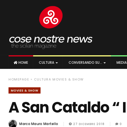
HOME
CULTURA
CONVERSANDO SU…
MEDI
»
HOMEPAGE
CULTURA
MOVIES & SHOW
MOVIES & SHOW
A San Cataldo “ 
Marco Mauro Martello
27 DICEMBRE 2018
0