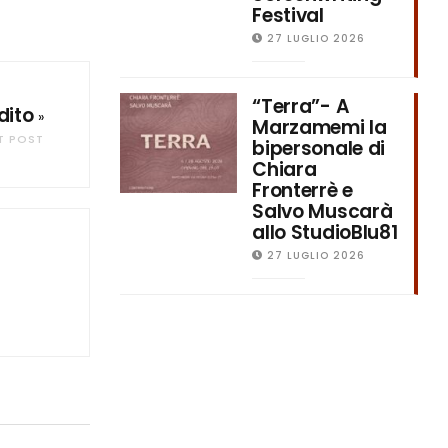
Festival
27 LUGLIO 2026
“Terra”- A
dito
»
Marzamemi la
T POST
bipersonale di
Chiara
Fronterrè e
Salvo Muscarà
allo StudioBlu81
27 LUGLIO 2026