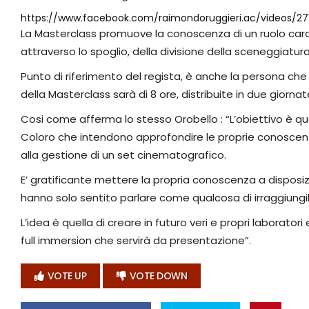
https://www.facebook.com/raimondoruggieri.ac/videos/2
La Masterclass promuove la conoscenza di un ruolo cardine
attraverso lo spoglio, della divisione della sceneggiatura
Punto di riferimento del regista, è anche la persona che si
della Masterclass sarà di 8 ore, distribuite in due giornat
Cosi come afferma lo stesso Orobello : “L’obiettivo è quel
Coloro che intendono approfondire le proprie conoscenze i
alla gestione di un set cinematografico.
E’ gratificante mettere la propria conoscenza a disposi
hanno solo sentito parlare come qualcosa di irraggiungib
L’idea è quella di creare in futuro veri e propri laborato
full immersion che servirà da presentazione”.
VOTE UP
VOTE DOWN