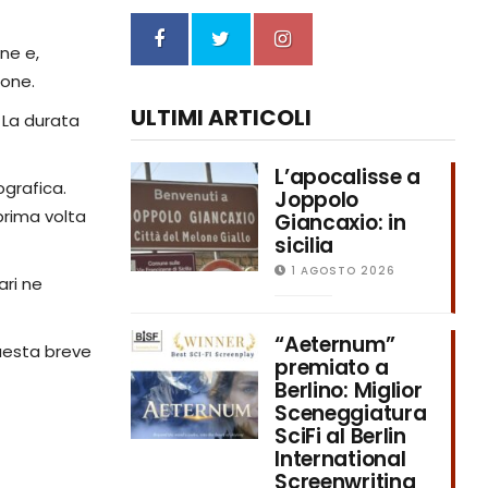
ne e,
ione.
ULTIMI ARTICOLI
. La durata
L’apocalisse a
ografica.
Joppolo
prima volta
Giancaxio: in
sicilia
1 AGOSTO 2026
ari ne
“Aeternum”
questa breve
premiato a
Berlino: Miglior
Sceneggiatura
SciFi al Berlin
International
Screenwriting