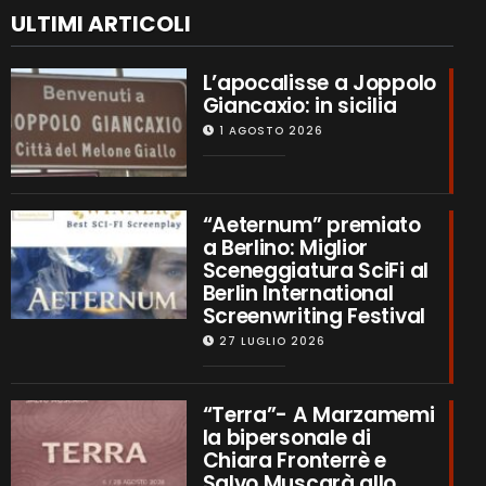
ULTIMI ARTICOLI
L’apocalisse a Joppolo
Giancaxio: in sicilia
1 AGOSTO 2026
“Aeternum” premiato
a Berlino: Miglior
Sceneggiatura SciFi al
Berlin International
Screenwriting Festival
27 LUGLIO 2026
“Terra”- A Marzamemi
la bipersonale di
Chiara Fronterrè e
Salvo Muscarà allo