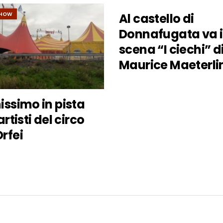
SHOW
Al castello di
MOVIES & SHOW
Donnafugata va 
scena “I ciechi” d
Maurice Maeterli
issimo in pista
artisti del circo
rfei