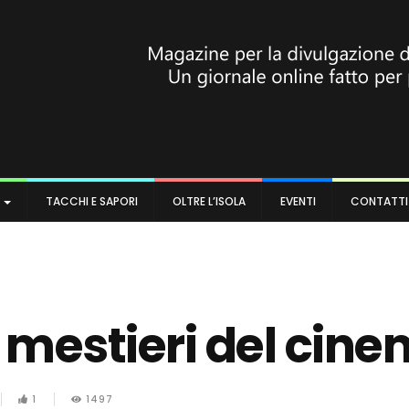
A
TACCHI E SAPORI
OLTRE L’ISOLA
EVENTI
CONTATTI
I mestieri del cin
1
1497