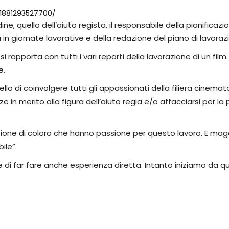
71881293527700/
, quello dell’aiuto regista, il responsabile della pianificazio
 in giornate lavorative e della redazione del piano di lavoraz
 rapporta con tutti i vari reparti della lavorazione di un film
e.
lo di coinvolgere tutti gli appassionati della filiera cinemat
n merito alla figura dell’aiuto regia e/o affacciarsi per la 
zione di coloro che hanno passione per questo lavoro. E mag
ile”.
ri e di far fare anche esperienza diretta. Intanto iniziamo da 