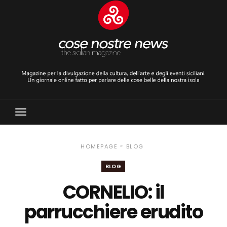
Toggle
Navigation
»
HOMEPAGE
BLOG
BLOG
CORNELIO: il
parrucchiere erudito