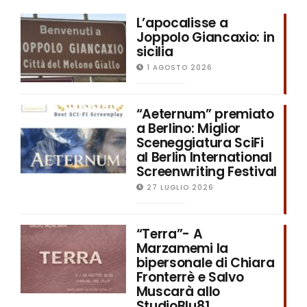
L’apocalisse a
Joppolo Giancaxio: in
sicilia
1 AGOSTO 2026
“Aeternum” premiato
a Berlino: Miglior
Sceneggiatura SciFi
al Berlin International
Screenwriting Festival
27 LUGLIO 2026
“Terra”- A
Marzamemi la
bipersonale di Chiara
Fronterrè e Salvo
Muscarà allo
StudioBlu81