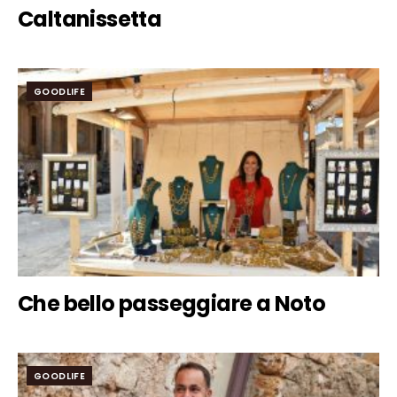
Caltanissetta
GOODLIFE
Che bello passeggiare a Noto
GOODLIFE