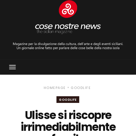
Toggle
Navigation
»
HOMEPAGE
GOODLIFE
GOODLIFE
Ulisse si riscopre
irrimediabilmente