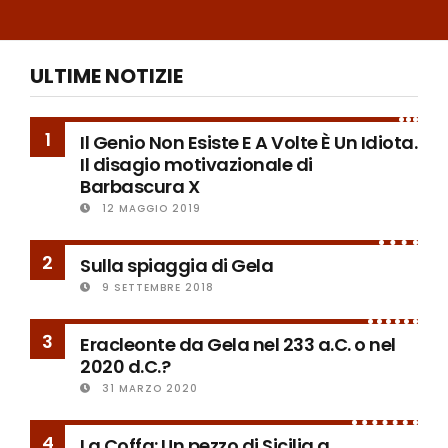
ULTIME NOTIZIE
1
Il Genio Non Esiste E A Volte È Un Idiota.
Il disagio motivazionale di
Barbascura X
12 MAGGIO 2019
2
Sulla spiaggia di Gela
9 SETTEMBRE 2018
3
Eracleonte da Gela nel 233 a.C. o nel
2020 d.C.?
31 MARZO 2020
4
La Coffa: Un pezzo di Sicilia a