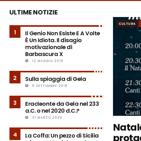
ULTIME NOTIZIE
CULTURA
1
Il Genio Non Esiste E A Volte
È Un Idiota. Il disagio
motivazionale di
Barbascura X
12 MAGGIO 2019
2
Sulla spiaggia di Gela
9 SETTEMBRE 2018
3
Eracleonte da Gela nel 233
a.C. o nel 2020 d.C.?
31 MARZO 2020
Natal
4
prota
La Coffa: Un pezzo di Sicilia