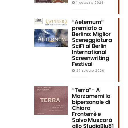
1 AGOSTO 2026
“Aeternum”
premiato a
Berlino: Miglior
Sceneggiatura
SciFi al Berlin
International
Screenwriting
Festival
27 LUGLIO 2026
“Terra”- A
Marzamemi la
bipersonale di
Chiara
Fronterrè e
Salvo Muscarà
allo StudioBlu81