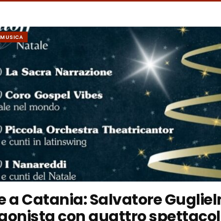
MUSICA
e a Catania: Salvatore Guglie
gonista con quattro spettacol