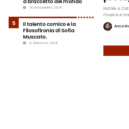
a braccetto del mondo
Natale a Cat
19 NOVEMBRE 2018
musica e trad
5
Il talento comico e la
Anna M
Filosofironia di Sofia
Muscato.
9 GENNAIO 2019