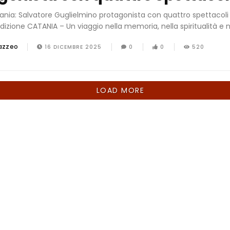
ania: Salvatore Guglielmino protagonista con quattro spettacoli t
izione CATANIA – Un viaggio nella memoria, nella spiritualità e nel
azzeo
16 DICEMBRE 2025
0
0
520
LOAD MORE