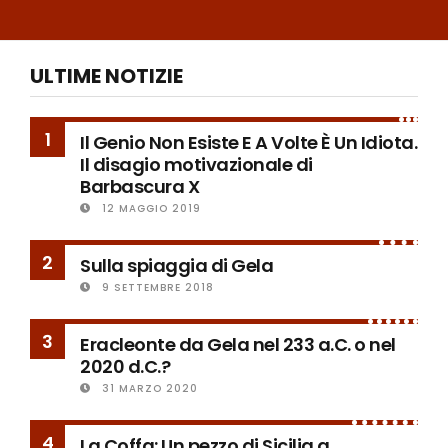
ULTIME NOTIZIE
1
Il Genio Non Esiste E A Volte È Un Idiota.
Il disagio motivazionale di
Barbascura X
12 MAGGIO 2019
2
Sulla spiaggia di Gela
9 SETTEMBRE 2018
3
Eracleonte da Gela nel 233 a.C. o nel
2020 d.C.?
31 MARZO 2020
4
La Coffa: Un pezzo di Sicilia a