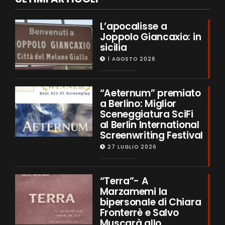
L’apocalisse a
Joppolo Giancaxio: in
sicilia
1 AGOSTO 2026
“Aeternum” premiato
a Berlino: Miglior
Sceneggiatura SciFi
al Berlin International
Screenwriting Festival
27 LUGLIO 2026
“Terra”- A
Marzamemi la
bipersonale di Chiara
Fronterrè e Salvo
Muscarà allo