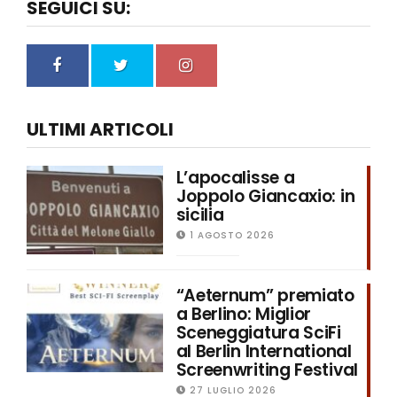
SEGUICI SU:
ULTIMI ARTICOLI
L’apocalisse a
Joppolo Giancaxio: in
sicilia
1 AGOSTO 2026
“Aeternum” premiato
a Berlino: Miglior
Sceneggiatura SciFi
al Berlin International
Screenwriting Festival
27 LUGLIO 2026