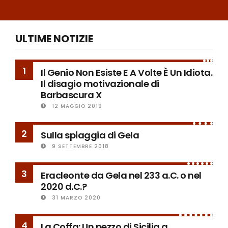
ULTIME NOTIZIE
1
Il Genio Non Esiste E A Volte È Un Idiota.
Il disagio motivazionale di
Barbascura X
12 MAGGIO 2019
2
Sulla spiaggia di Gela
9 SETTEMBRE 2018
3
Eracleonte da Gela nel 233 a.C. o nel
2020 d.C.?
31 MARZO 2020
4
La Coffa: Un pezzo di Sicilia a