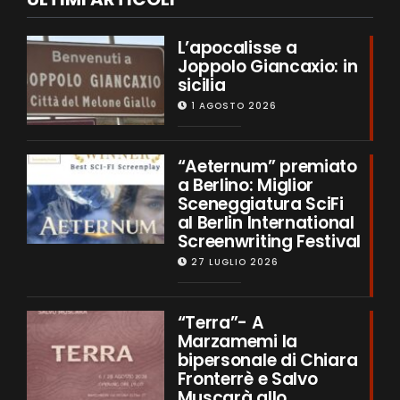
L’apocalisse a
Joppolo Giancaxio: in
sicilia
1 AGOSTO 2026
“Aeternum” premiato
a Berlino: Miglior
Sceneggiatura SciFi
al Berlin International
Screenwriting Festival
27 LUGLIO 2026
“Terra”- A
Marzamemi la
bipersonale di Chiara
Fronterrè e Salvo
Muscarà allo