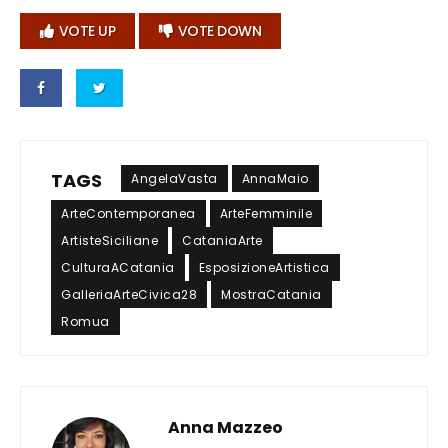
VOTE UP
VOTE DOWN
TAGS
AngelaVasta
AnnaMaio
ArteContemporanea
ArteFemminile
ArtisteSiciliane
CataniaArte
CulturaACatania
EsposizioneArtistica
GalleriaArteCivica28
MostraCatania
Romua
Anna Mazzeo