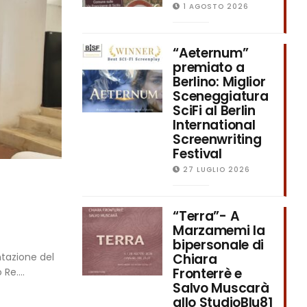
1 AGOSTO 2026
“Aeternum”
premiato a
Berlino: Miglior
Sceneggiatura
SciFi al Berlin
International
Screenwriting
Festival
27 LUGLIO 2026
“Terra”- A
Marzamemi la
bipersonale di
ntazione del
Chiara
Fronterrè e
Re....
Salvo Muscarà
allo StudioBlu81