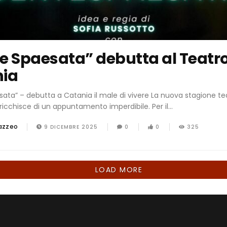
e Spaesata” debutta al Teatro
ia
ata” – debutta a Catania il male di vivere La nuova stagione tea
ricchisce di un appuntamento imperdibile. Per il...
azzeo
9 DICEMBRE 2025
0
0
325
LOAD MORE