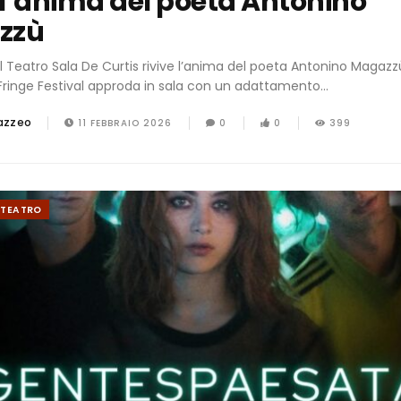
e l’anima del poeta Antonino
zzù
” al Teatro Sala De Curtis rivive l’anima del poeta Antonino Magazz
Fringe Festival approda in sala con un adattamento...
azzeo
11 FEBBRAIO 2026
0
0
399
TEATRO