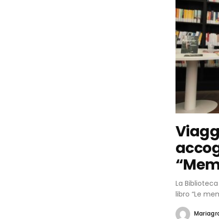
Viaggi
accogl
“Memo
La Bibliotec
libro “Le mem
Mariagra