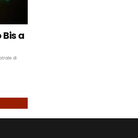
 Bis a
trale di