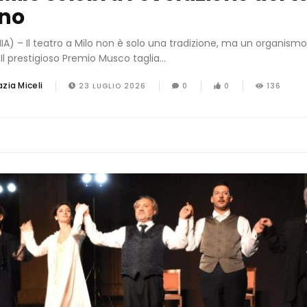
ano
A) – Il teatro a Milo non è solo una tradizione, ma un organism
 Il prestigioso Premio Musco taglia...
zia Miceli
23 LUGLIO 2026
0
0
136