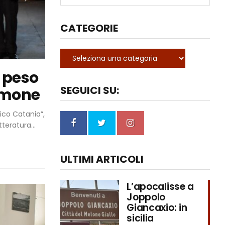
CATEGORIE
l peso
SEGUICI SU:
tamone
ico Catania”,
teratura...
ULTIMI ARTICOLI
L’apocalisse a
Joppolo
Giancaxio: in
sicilia