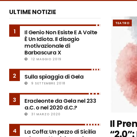
ULTIME NOTIZIE
TEATRO
1
Il Genio Non Esiste E A Volte
È Un Idiota. Il disagio
motivazionale di
Barbascura X
12 MAGGIO 2019
2
Sulla spiaggia di Gela
9 SETTEMBRE 2018
3
Eracleonte da Gela nel 233
a.C. o nel 2020 d.C.?
31 MARZO 2020
Il Pr
4
“2.0”:
La Coffa: Un pezzo di Sicilia