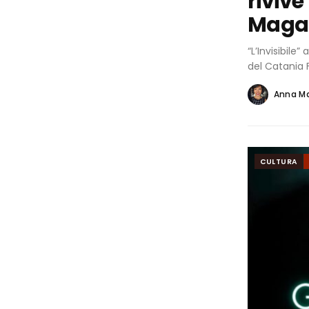
riviv
Maga
“L’Invisibile
del Catania 
Anna M
CULTURA