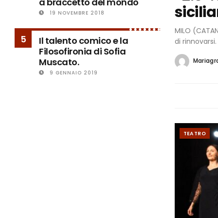
a braccetto del mondo
sicili
19 NOVEMBRE 2018
MILO (CATANI
5
Il talento comico e la
di rinnovarsi.
Filosofironia di Sofia
Muscato.
Mariagra
9 GENNAIO 2019
TEATRO