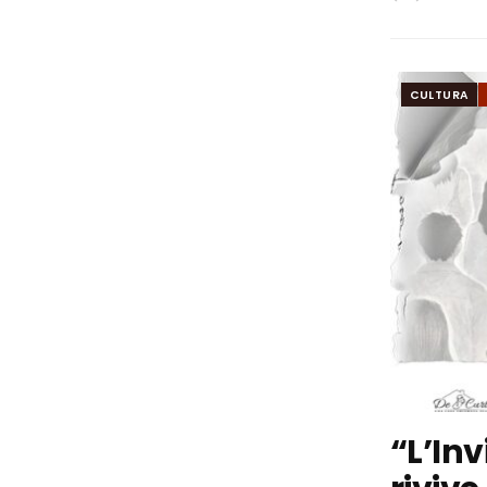
CULTURA
“L’Inv