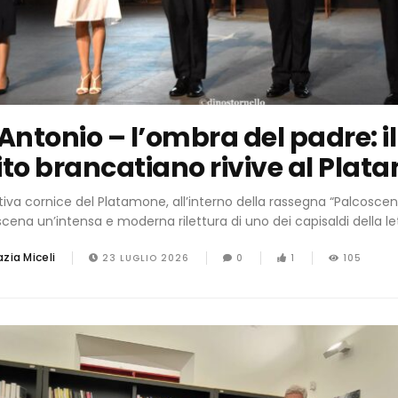
l’Antonio – l’ombra del padre: i
ito brancatiano rivive al Pla
tiva cornice del Platamone, all’interno della rassegna “Palcoscen
cena un’intensa e moderna rilettura di uno dei capisaldi della let
zia Miceli
23 LUGLIO 2026
0
1
105