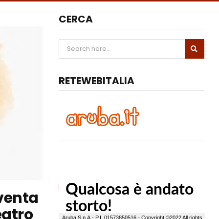
CERCA
RETEWEBITALIA
iventa
eatro