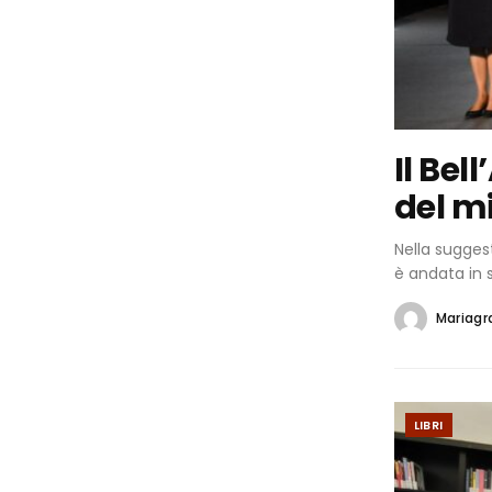
Il Bel
del m
Nella sugges
è andata in s
Mariagra
LIBRI