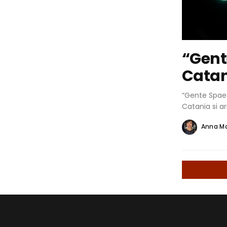
“Gent
Catan
“Gente Spaes
Catania si ar
Anna M