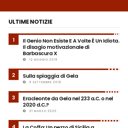
ULTIME NOTIZIE
1
Il Genio Non Esiste E A Volte È Un Idiota.
Il disagio motivazionale di
Barbascura X
12 MAGGIO 2019
2
Sulla spiaggia di Gela
9 SETTEMBRE 2018
3
Eracleonte da Gela nel 233 a.C. o nel
2020 d.C.?
31 MARZO 2020
4
La Coffa: Un pezzo di Sicilia a