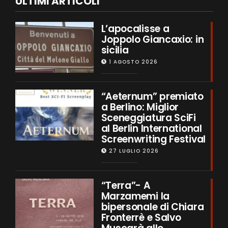
ULTIMI ARTICOLI
L’apocalisse a
Joppolo Giancaxio: in
sicilia
1 AGOSTO 2026
“Aeternum” premiato
a Berlino: Miglior
Sceneggiatura SciFi
al Berlin International
Screenwriting Festival
27 LUGLIO 2026
“Terra”- A
Marzamemi la
bipersonale di Chiara
Fronterrè e Salvo