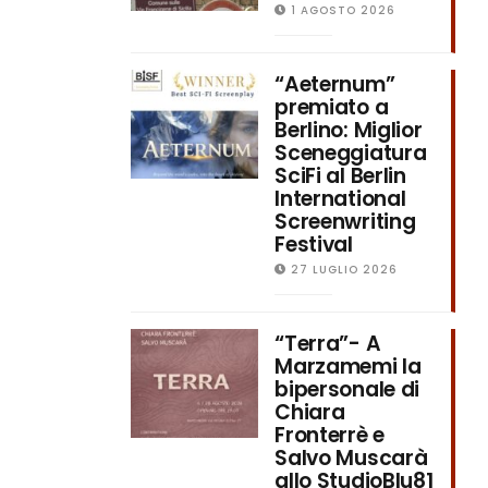
1 AGOSTO 2026
“Aeternum”
premiato a
Berlino: Miglior
Sceneggiatura
SciFi al Berlin
International
Screenwriting
Festival
27 LUGLIO 2026
“Terra”- A
Marzamemi la
bipersonale di
Chiara
Fronterrè e
Salvo Muscarà
allo StudioBlu81