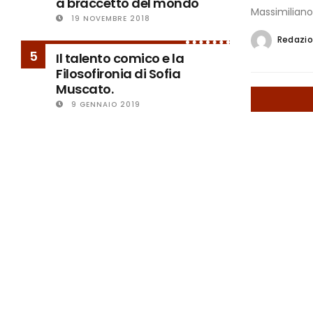
a braccetto del mondo
Massimiliano
19 NOVEMBRE 2018
Redazi
5
Il talento comico e la
Filosofironia di Sofia
Muscato.
9 GENNAIO 2019