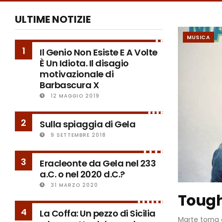
ULTIME NOTIZIE
MUSICA
1
Il Genio Non Esiste E A Volte
È Un Idiota. Il disagio
motivazionale di
Barbascura X
12 MAGGIO 2019
2
Sulla spiaggia di Gela
9 SETTEMBRE 2018
3
Eracleonte da Gela nel 233
a.C. o nel 2020 d.C.?
31 MARZO 2020
Tough 
4
La Coffa: Un pezzo di Sicilia
Marte torna 