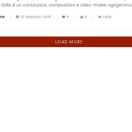
 Gallo è un cantautore, compositore e video-maker agrigentino,
one
10 GENNAIO 2019
0
0
1426
LOAD MORE