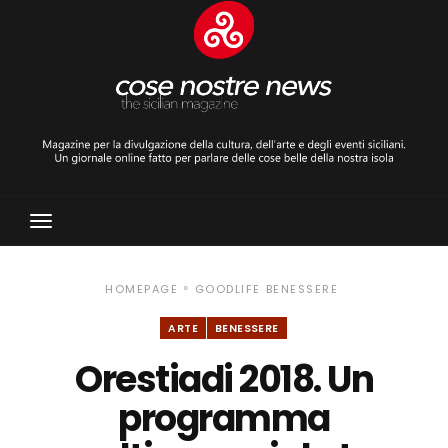
Toggle
Navigation
»
HOMEPAGE
GOODLIFE
BENESSERE
ARTE
BENESSERE
Orestiadi 2018. Un
programma