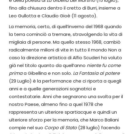
e della poesia di
La Gibella del Martirio
(15 luglio),
fino alla chiusura dentro il cretto di Burri, insieme a
Leo Gullotta e Claudio Gioè (11 agosto).
La memoria, certo, di quell’inverno del 1968 quando
la terra cominciò a tremare, stravolgendo la vita di
migliaia di persone. Ma quello stesso 1968, cambiò
radicalmente milioni di vite in tutto il mondo Non a
caso la direzione artistica di Alfio Scuderi ha voluto
già nel titolo quanto da quell’anno
niente fu come
prima
a Gibellina e non solo.
La Fantasia al potere
(29 Luglio) è la performance che ci riporta a quegli
anni e a quelle generazioni sognatrici e
contestatarie. Anni che segnarono una svolta per il
nostro Paese, almeno fino a quel 1978 che
rappresenta un ulteriore spartiacque e quindi un
ulteriore sforzo per la memoria, che Marco Baliani
compie nel suo
Corpo di Stato
(28 luglio) facendo