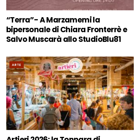
“Terra”- A Marzamemi la
bipersonale di Chiara Fronterrè e
Salvo Muscarà allo StudioBlu81
ARTE
Artieri 2026: la Tonnara di