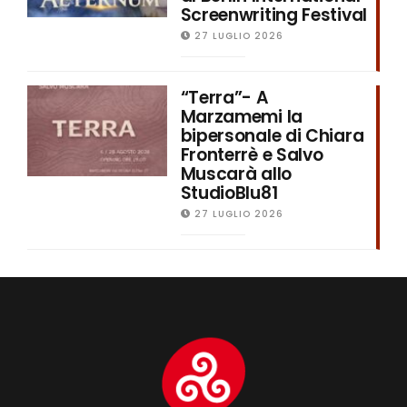
Screenwriting Festival
27 LUGLIO 2026
“Terra”- A
Marzamemi la
bipersonale di Chiara
Fronterrè e Salvo
Muscarà allo
StudioBlu81
27 LUGLIO 2026