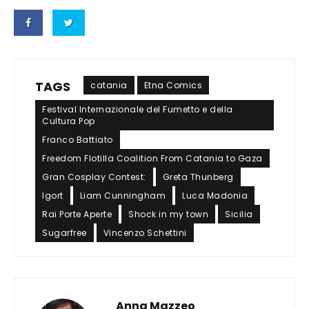
TAGS
catania
Etna Comics
Festival Internazionale del Fumetto e della
Cultura Pop
Franco Battiato
Freedom Flotilla Coalition From Catania to Gaza
Gran Cosplay Contest:
Greta Thunberg
Igort
Liam Cunningham
Luca Madonia
Rai Porte Aperte
Shock in my town
Sicilia
Sugarfree
Vincenzo Schettini
Anna Mazzeo