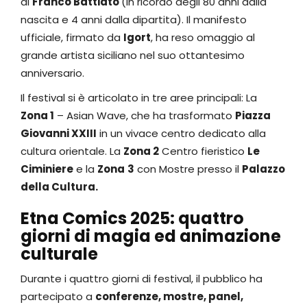
di
Franco Battiato
(in ricordo degli 80 anni dalla
nascita e 4 anni dalla dipartita). Il manifesto
ufficiale, firmato da
Igort
, ha reso omaggio al
grande artista siciliano nel suo ottantesimo
anniversario.
Il festival si è articolato in tre aree principali: La
Zona 1
– Asian Wave, che ha trasformato
Piazza
Giovanni XXIII
in un vivace centro dedicato alla
cultura orientale. La
Zona 2
Centro fieristico
Le
Ciminiere
e la
Zona
3
con Mostre presso il
Palazzo
della Cultura.
Etna Comics 2025: quattro
giorni di magia ed animazione
culturale
Durante i quattro giorni di festival, il pubblico ha
partecipato a
conferenze, mostre, panel,