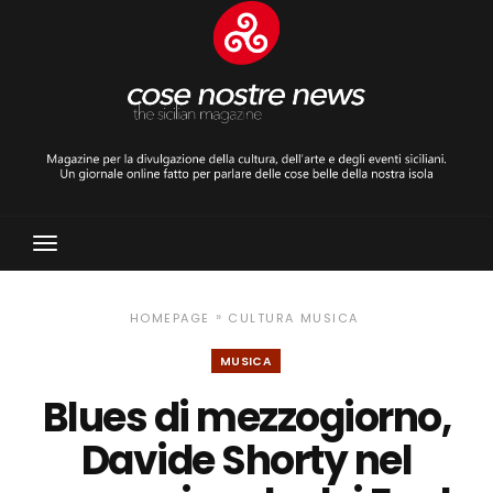
Toggle
Navigation
»
HOMEPAGE
CULTURA
MUSICA
MUSICA
Blues di mezzogiorno,
Davide Shorty nel