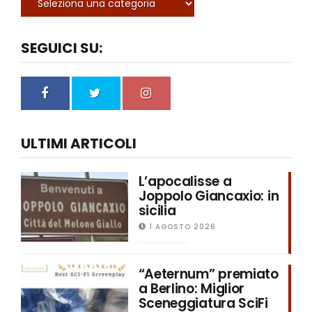
SEGUICI SU:
ULTIMI ARTICOLI
L’apocalisse a
Joppolo Giancaxio: in
sicilia
1 AGOSTO 2026
“Aeternum” premiato
a Berlino: Miglior
Sceneggiatura SciFi