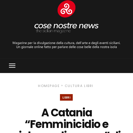
Toggle
Navigation
»
HOMEPAGE
CULTURA
LIBRI
LIBRI
A Catania
“Femminicidio e