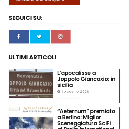
SEGUICI SU:
ULTIMI ARTICOLI
L’apocalisse a
Joppolo Giancaxio: in
sicilia
1 AGOSTO 2026
“Aeternum” premiato
a Berlino: Miglior
Sceneggiatura SciFi