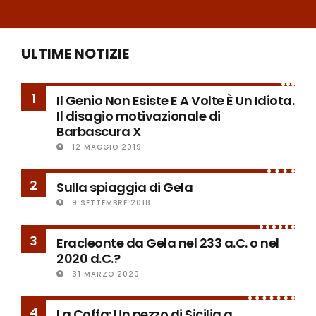
ULTIME NOTIZIE
1
Il Genio Non Esiste E A Volte È Un Idiota.
Il disagio motivazionale di
Barbascura X
12 MAGGIO 2019
2
Sulla spiaggia di Gela
9 SETTEMBRE 2018
3
Eracleonte da Gela nel 233 a.C. o nel
2020 d.C.?
31 MARZO 2020
4
La Coffa: Un pezzo di Sicilia a