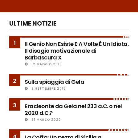
ULTIME NOTIZIE
1
Il Genio Non Esiste E A Volte È Un Idiota.
Il disagio motivazionale di
Barbascura X
12 MAGGIO 2019
2
Sulla spiaggia di Gela
9 SETTEMBRE 2018
3
Eracleonte da Gela nel 233 a.C. o nel
2020 d.C.?
31 MARZO 2020
4
La Coffa: Un pezzo di Sicilia a