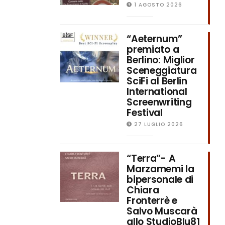
1 AGOSTO 2026
“Aeternum”
premiato a
Berlino: Miglior
Sceneggiatura
SciFi al Berlin
International
Screenwriting
Festival
27 LUGLIO 2026
“Terra”- A
Marzamemi la
bipersonale di
Chiara
Fronterrè e
Salvo Muscarà
allo StudioBlu81