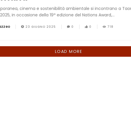
oranea, cinema e sostenibilità ambientale si incontrano a Tao
2025, in occasione della 19ª edizione del Nations Award,...
azzeo
23 GIUGNO 2025
0
0
718
LOAD MORE