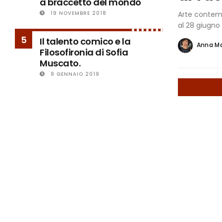
a braccetto del mondo
Arte contemp
19 NOVEMBRE 2018
al 28 giugno 
5
Il talento comico e la
Anna M
Filosofironia di Sofia
Muscato.
9 GENNAIO 2019