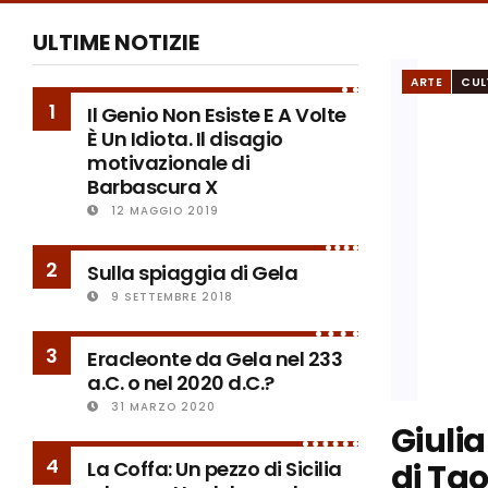
ULTIME NOTIZIE
ARTE
CUL
1
Il Genio Non Esiste E A Volte
È Un Idiota. Il disagio
motivazionale di
Barbascura X
12 MAGGIO 2019
2
Sulla spiaggia di Gela
9 SETTEMBRE 2018
3
Eracleonte da Gela nel 233
a.C. o nel 2020 d.C.?
31 MARZO 2020
Giuli
4
di Ta
La Coffa: Un pezzo di Sicilia