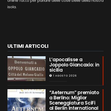
online fatto per parlare delle cose belle della nostra
isola.
ULTIMI ARTICOLI
L’apocalisse a
Joppolo Giancaxio: in
sicilia
1 AGOSTO 2026
“Aeternum” premiato
a Berlino: Miglior
Sceneggiatura SciFi
al Berlin International