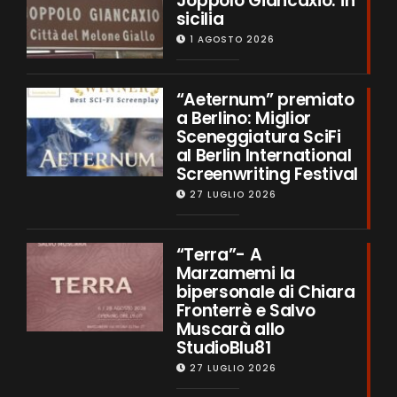
Joppolo Giancaxio: in
sicilia
1 AGOSTO 2026
“Aeternum” premiato
a Berlino: Miglior
Sceneggiatura SciFi
al Berlin International
Screenwriting Festival
27 LUGLIO 2026
“Terra”- A
Marzamemi la
bipersonale di Chiara
Fronterrè e Salvo
Muscarà allo
StudioBlu81
27 LUGLIO 2026