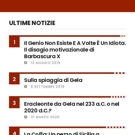
ULTIME NOTIZIE
1
Il Genio Non Esiste E A Volte È Un Idiota.
Il disagio motivazionale di
Barbascura X
12 MAGGIO 2019
2
Sulla spiaggia di Gela
9 SETTEMBRE 2018
3
Eracleonte da Gela nel 233 a.C. o nel
2020 d.C.?
31 MARZO 2020
4
La Coffa: Un pezzo di Sicilia a