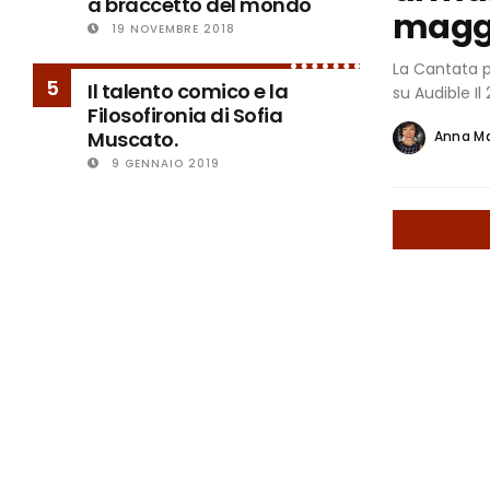
a braccetto del mondo
maggi
19 NOVEMBRE 2018
La Cantata p
5
Il talento comico e la
su Audible Il
Filosofironia di Sofia
Muscato.
Anna M
9 GENNAIO 2019