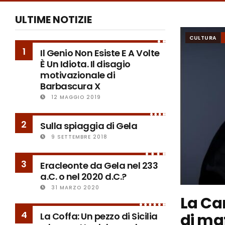
ULTIME NOTIZIE
CULTURA
1
Il Genio Non Esiste E A Volte
È Un Idiota. Il disagio
motivazionale di
Barbascura X
12 MAGGIO 2019
2
Sulla spiaggia di Gela
9 SETTEMBRE 2018
3
Eracleonte da Gela nel 233
a.C. o nel 2020 d.C.?
31 MARZO 2020
La Ca
4
di maf
La Coffa: Un pezzo di Sicilia