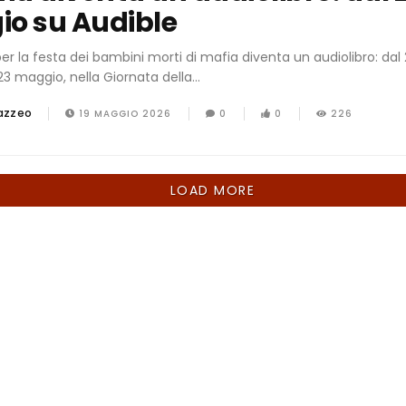
o su Audible
er la festa dei bambini morti di mafia diventa un audiolibro: da
 23 maggio, nella Giornata della...
azzeo
19 MAGGIO 2026
0
0
226
LOAD MORE