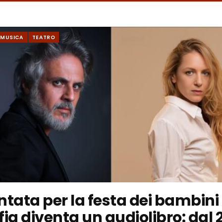
MUSICA
TEATRO
ntata per la festa dei bambini
ia diventa un audiolibro: dal 