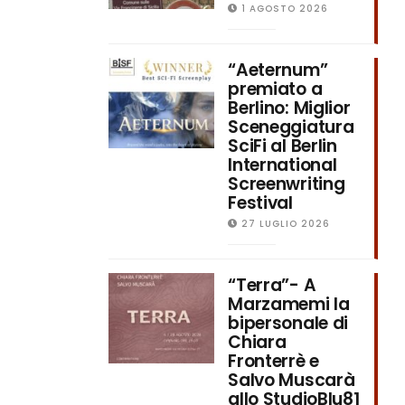
1 AGOSTO 2026
“Aeternum”
premiato a
Berlino: Miglior
Sceneggiatura
SciFi al Berlin
International
Screenwriting
Festival
27 LUGLIO 2026
“Terra”- A
Marzamemi la
bipersonale di
Chiara
Fronterrè e
Salvo Muscarà
allo StudioBlu81