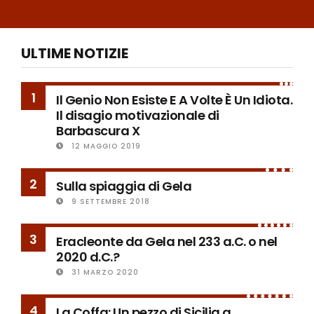
ULTIME NOTIZIE
1
Il Genio Non Esiste E A Volte È Un Idiota.
Il disagio motivazionale di
Barbascura X
12 MAGGIO 2019
2
Sulla spiaggia di Gela
9 SETTEMBRE 2018
3
Eracleonte da Gela nel 233 a.C. o nel
2020 d.C.?
31 MARZO 2020
4
La Coffa: Un pezzo di Sicilia a