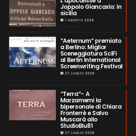
L’apocalisse a
Joppolo Giancaxio: in
sicilia
1 AGOSTO 2026
“Aeternum” premiato
a Berlino: Miglior
Sceneggiatura SciFi
al Berlin International
Screenwriting Festival
27 LUGLIO 2026
“Terra”- A
Marzamemi la
bipersonale di Chiara
Fronterrè e Salvo
Muscarà allo
StudioBlu81
27 LUGLIO 2026