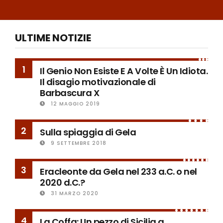
ULTIME NOTIZIE
1
Il Genio Non Esiste E A Volte È Un Idiota.
Il disagio motivazionale di
Barbascura X
12 MAGGIO 2019
2
Sulla spiaggia di Gela
9 SETTEMBRE 2018
3
Eracleonte da Gela nel 233 a.C. o nel
2020 d.C.?
31 MARZO 2020
4
La Coffa: Un pezzo di Sicilia a