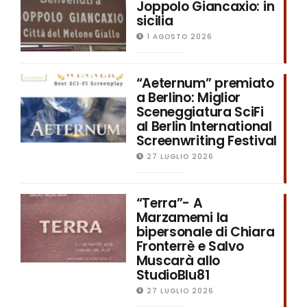
Joppolo Giancaxio: in
sicilia
1 AGOSTO 2026
“Aeternum” premiato
a Berlino: Miglior
Sceneggiatura SciFi
al Berlin International
Screenwriting Festival
27 LUGLIO 2026
“Terra”- A
Marzamemi la
bipersonale di Chiara
Fronterrè e Salvo
Muscarà allo
StudioBlu81
27 LUGLIO 2026