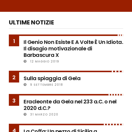
ULTIME NOTIZIE
1
Il Genio Non Esiste E A Volte È Un Idiota.
Il disagio motivazionale di
Barbascura X
12 MAGGIO 2019
2
Sulla spiaggia di Gela
9 SETTEMBRE 2018
3
Eracleonte da Gela nel 233 a.C. o nel
2020 d.C.?
31 MARZO 2020
4
La Coffa: Un pezzo di Sicilia a