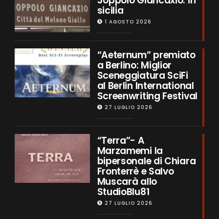
Joppolo Giancaxio: in
sicilia
1 AGOSTO 2026
“Aeternum” premiato
a Berlino: Miglior
Sceneggiatura SciFi
al Berlin International
Screenwriting Festival
27 LUGLIO 2026
“Terra”- A
Marzamemi la
bipersonale di Chiara
Fronterrè e Salvo
Muscarà allo
StudioBlu81
27 LUGLIO 2026