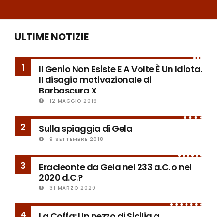
ULTIME NOTIZIE
1
Il Genio Non Esiste E A Volte È Un Idiota.
Il disagio motivazionale di
Barbascura X
12 MAGGIO 2019
2
Sulla spiaggia di Gela
9 SETTEMBRE 2018
3
Eracleonte da Gela nel 233 a.C. o nel
2020 d.C.?
31 MARZO 2020
4
La Coffa: Un pezzo di Sicilia a