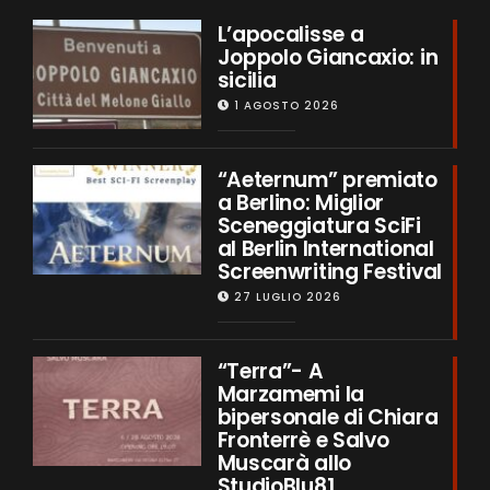
L’apocalisse a
Joppolo Giancaxio: in
sicilia
1 AGOSTO 2026
“Aeternum” premiato
a Berlino: Miglior
Sceneggiatura SciFi
al Berlin International
Screenwriting Festival
27 LUGLIO 2026
“Terra”- A
Marzamemi la
bipersonale di Chiara
Fronterrè e Salvo
Muscarà allo
StudioBlu81