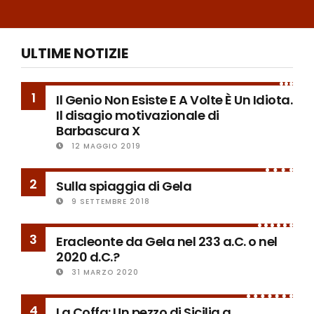
ULTIME NOTIZIE
1
Il Genio Non Esiste E A Volte È Un Idiota.
Il disagio motivazionale di
Barbascura X
12 MAGGIO 2019
2
Sulla spiaggia di Gela
9 SETTEMBRE 2018
3
Eracleonte da Gela nel 233 a.C. o nel
2020 d.C.?
31 MARZO 2020
4
La Coffa: Un pezzo di Sicilia a