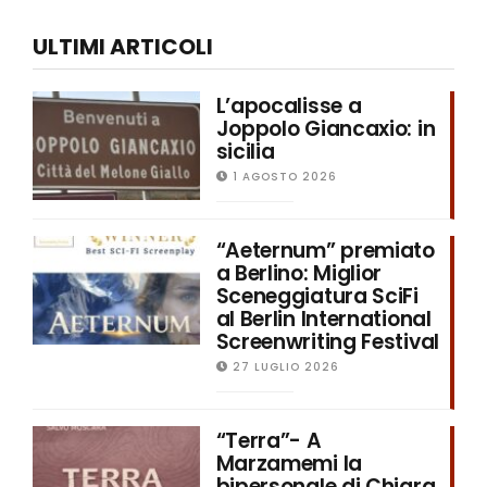
ULTIMI ARTICOLI
L’apocalisse a
Joppolo Giancaxio: in
sicilia
1 AGOSTO 2026
“Aeternum” premiato
a Berlino: Miglior
Sceneggiatura SciFi
al Berlin International
Screenwriting Festival
27 LUGLIO 2026
“Terra”- A
Marzamemi la
bipersonale di Chiara