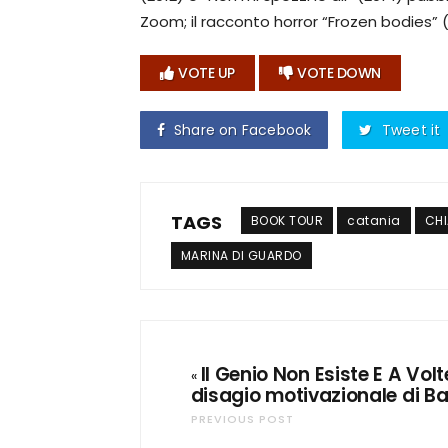
Zoom; il racconto horror “Frozen bodies” 
VOTE UP
VOTE DOWN
Share on Facebook
Tweet it
TAGS
BOOK TOUR
catania
CHI
MARINA DI GUARDO
Il Genio Non Esiste E A Volte
«
disagio motivazionale di B
PREVIOUS POST