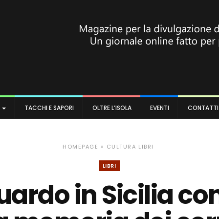
A
TACCHI E SAPORI
OLTRE L’ISOLA
EVENTI
CONTATTI
»
HOMEPAGE
CULTURA
LIBRI
LIBRI
ardo in Sicilia con