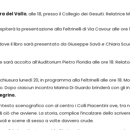
a del Vallo
, alle 18, presso il Collegio dei Gesuiti. Relatric
piterà la presentazione alla Feltrinelli di Via Cavour alle or
 dove il libro sarà presentato da Giuseppe Savà e Chiara Scucc
e sarà accolto all’Auditorium Pietro Floridia alle ore 18. Rela
chiusura lunedì 20, in programma alla Feltrinelli alle ore 18.
o. Dopo ciascun incontro Marina Di Guardo brinderà con gli i
legrino.
testo scenografico con al centro i Colli Piacentini ove, tra 
 che avviene. La storia, complice l’incalzare dello scrivere,
evoli e scene di sesso a volte davvero crude.