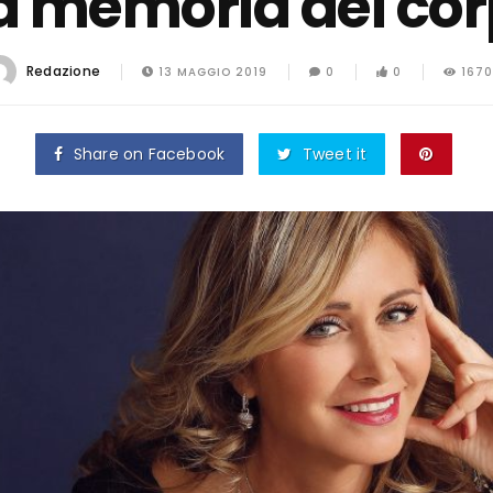
a memoria dei cor
Redazione
13 MAGGIO 2019
0
0
1670
Share on Facebook
Tweet it