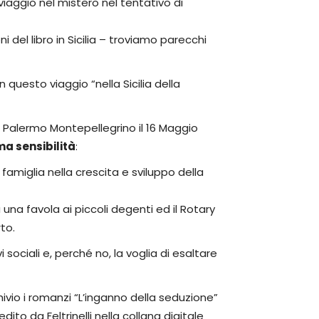
 viaggio nel mistero nel tentativo di
i del libro in Sicilia – troviamo parecchi
 questo viaggio “nella Sicilia della
b Palermo Montepellegrino il 16 Maggio
a sensibilità
:
 famiglia nella crescita e sviluppo della
 una favola ai piccoli degenti ed il Rotary
to.
sociali e, perché no, la voglia di esaltare
chivio i romanzi “L’inganno della seduzione”
ito da Feltrinelli nella collana digitale