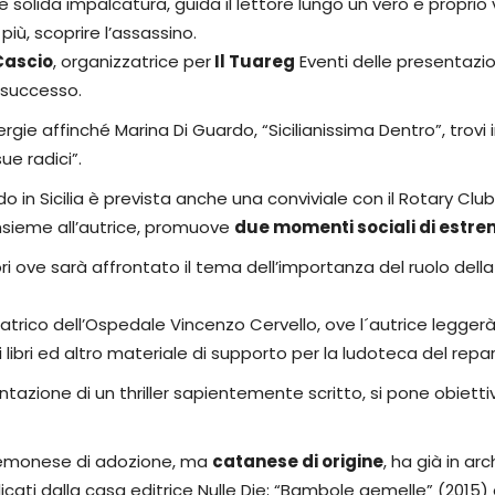
 e solida impalcatura, guida il lettore lungo un vero e proprio
più, scoprire l’assassino.
Cascio
, organizzatrice per
Il Tuareg
Eventi delle presentazion
 successo.
e affinché Marina Di Guardo, “Sicilianissima Dentro”, trovi in
ue radici”.
 in Sicilia è prevista anche una conviviale con il Rotary Clu
insieme all’autrice, promuove
due momenti sociali di estrem
ri ove sarà affrontato il tema dell’importanza del ruolo della
iatrico dell’Ospedale Vincenzo Cervello, ove l´autrice leggerà
ibri ed altro materiale di supporto per la ludoteca del repar
azione di un thriller sapientemente scritto, si pone obiettivi 
cremonese di adozione, ma
catanese di origine
, ha già in ar
icati dalla casa editrice Nulle Die; “Bambole gemelle” (2015) ed