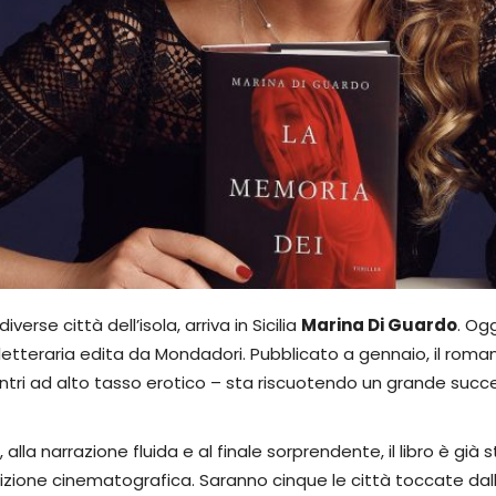
rse città dell’isola, arriva in Sicilia
Marina Di Guardo
. Og
letteraria edita da Mondadori. Pubblicato a gennaio, il roman
ncontri ad alto tasso erotico – sta riscuotendo un grande succ
, alla narrazione fluida e al finale sorprendente, il libro è g
ione cinematografica. Saranno cinque le città toccate dalla s