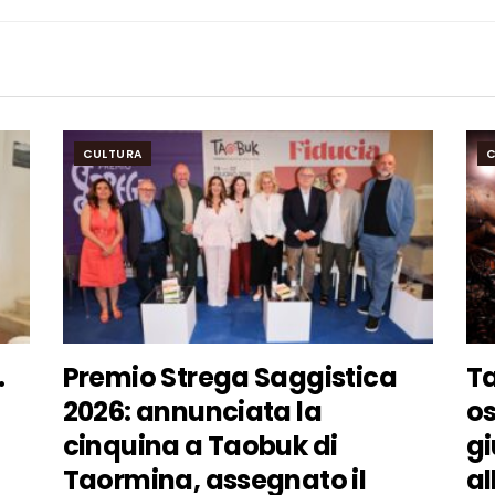
CULTURA
C
.
Premio Strega Saggistica
T
2026: annunciata la
os
cinquina a Taobuk di
gi
Taormina, assegnato il
al