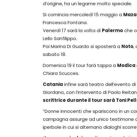
d’origine, ha un legame molto speciale.
Si comincia mercoledì 15 maggio a
Mazar
Francesca Fontana.
Venerdì 17 sarà la volta di
Palermo
che os
Lello Sanfilippo.
Poi Marina Di Guardo si sposterà a
Noto
,
sabato 18.
Domenica 19 il tour farà tappa a
Modica
Chiara Scucces.
Catania
infine sarà teatro dell’evento di 
Giordano, con l’intervento di Paolo Reitan
scrittrice durante il tour sarà Toni Pel
“Donne innocenti che spariscono in un con
campagna assurge ad unico testimone di ciò
iperbole in cui si alternano dialoghi scorr