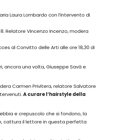
e Maria Laura Lombardo con l’intervento di
e 18. Relatore Vincenzo Incenzo, modera
es al Convitto delle Arti alle ore 18,30 di
tori, ancora una volta, Giuseppe Savà e
 Modera Carmen Privitera, relatore Salvatore
ntervenuti.
A curare l’hairstyle della
nebbia e crepuscolo che si fondono, la
 cattura il lettore in questa perfetta