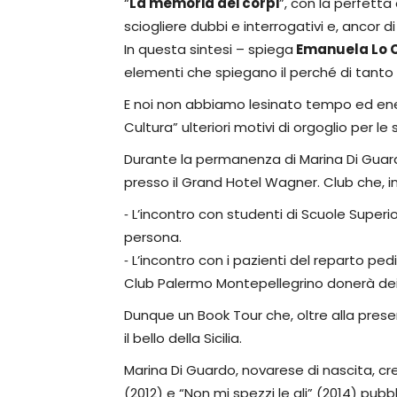
“
La memoria dei corpi
”, con la perfetta
sciogliere dubbi e interrogativi e, ancor di 
In questa sintesi – spiega
Emanuela Lo 
elementi che spiegano il perché di tanto
E noi non abbiamo lesinato tempo ed energi
Cultura” ulteriori motivi di orgoglio per le s
Durante la permanenza di Marina Di Guardo
presso il Grand Hotel Wagner. Club che, 
⁃ L’incontro con studenti di Scuole Superio
persona.
⁃ L’incontro con i pazienti del reparto ped
Club Palermo Montepellegrino donerà dei l
Dunque un Book Tour che, oltre alla present
il bello della Sicilia.
Marina Di Guardo, novarese di nascita, 
(2012) e “Non mi spezzi le ali” (2014) pubbl