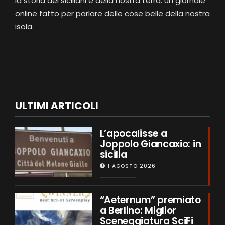
la storia dei siciliani e della nostra terra. un giornale
online fatto per parlare delle cose belle della nostra
isola.
ULTIMI ARTICOLI
L’apocalisse a
Joppolo Giancaxio: in
sicilia
1 AGOSTO 2026
“Aeternum” premiato
a Berlino: Miglior
Sceneggiatura SciFi