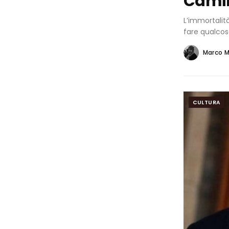
Camill
L’immortalit
fare qualcos
Marco M
CULTURA