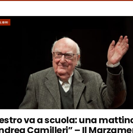
LIBRI
aestro va a scuola: una mattin
ndrea Camilleri” – Il Marzam