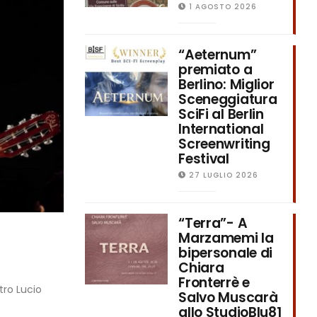
1 AGOSTO 2026
“Aeternum”
premiato a
Berlino: Miglior
Sceneggiatura
SciFi al Berlin
International
Screenwriting
Festival
27 LUGLIO 2026
“Terra”- A
Marzamemi la
bipersonale di
Chiara
Fronterrè e
tro Lucio
Salvo Muscarà
allo StudioBlu81