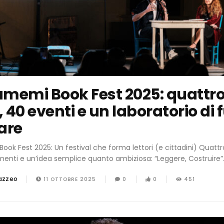
memi Book Fest 2025: quattr
, 40 eventi e un laboratorio di 
are
k Fest 2025: Un festival che forma lettori (e cittadini) Quattro 
nti e un’idea semplice quanto ambiziosa: “Leggere, Costruire”. 
azzeo
11 OTTOBRE 2025
0
0
451