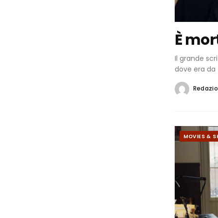
È mor
Il grande sc
dove era da 
Redazi
MOVIES & 