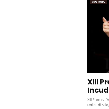
CULTURA
XIII 
Incudi
XIII Premio “
Dalla” di Milo,