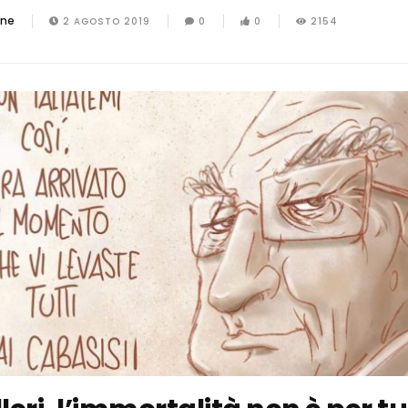
one
2 AGOSTO 2019
0
0
2154