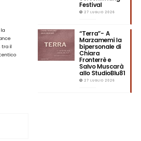
Festival
27 LUGLIO 2026
 la
“Terra”- A
uance
Marzamemi la
bipersonale di
ra il
Chiara
utentico
Fronterrè e
Salvo Muscarà
allo StudioBlu81
27 LUGLIO 2026