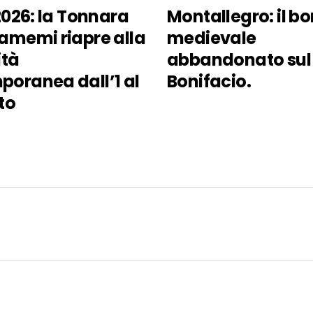
 2026: la Tonnara
Montallegro: il b
amemi riapre alla
medievale
ità
abbandonato sul
oranea dall’1 al
Bonifacio.
to