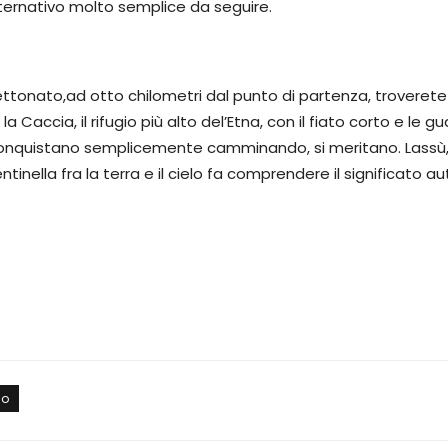
ternativo molto semplice da seguire.
ettonato,ad otto chilometri dal punto di partenza, troverete
accia, il rifugio più alto del’Etna, con il fiato corto e le g
 conquistano semplicemente camminando, si meritano. Lassù, t
entinella fra la terra e il cielo fa comprendere il significato a
mo