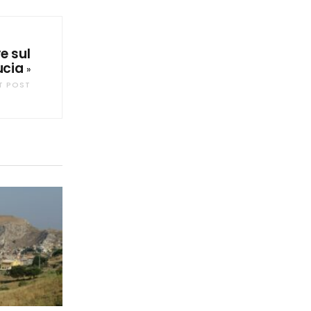
ve sul
ucia
»
T POST