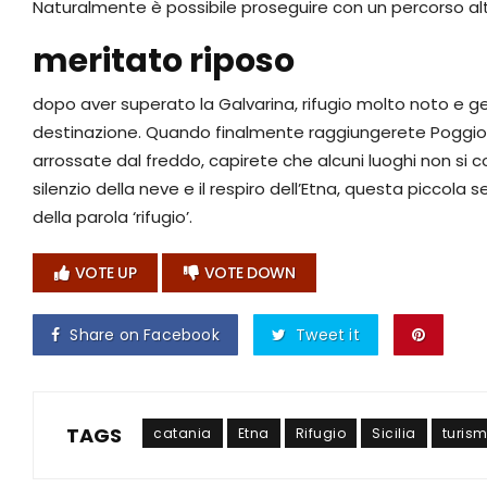
Naturalmente è possibile proseguire con un percorso al
meritato riposo
dopo aver superato la Galvarina, rifugio molto noto e g
destinazione. Quando finalmente raggiungerete Poggio la C
arrossate dal freddo, capirete che alcuni luoghi non si
silenzio della neve e il respiro dell’Etna, questa piccola s
della parola ‘rifugio’.
VOTE UP
VOTE DOWN
Share on Facebook
Tweet it
TAGS
catania
Etna
Rifugio
Sicilia
turis