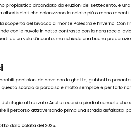
 cono piroplastico circondato da eruzioni del settecento, e un
 alberi isolati che colonizzano le colate più o meno recenti.
la scoperta del bivacco di monte Palestra è l’inverno. Con l’in
onde con le nuvole in netto contrasto con la nera roccia lavic
perti da un velo d’incanto, ma richiede una buona preparazi
i
rmeabili, pantaloni da neve con le ghette, giubbotto pesant
e questo scorcio di paradiso è molto semplice e per farlo no
l rifugio attrezzato Ariel e recarsi a piedi al cancello che s
ire il percorso attraversando prima una strada asfaltata, poi
rotto dalla colata del 2025.