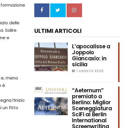
a formazione
izio delle
ULTIMI ARTICOLI
a. Salire
one e
L’apocalisse a
Joppolo
Giancaxio: in
sicilia
1 AGOSTO 2026
e e, meno
n è
“Aeternum”
premiato a
egna l’inizio
Berlino: Miglior
Sceneggiatura
 un fitto
SciFi al Berlin
International
Screenwriting