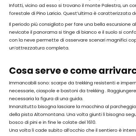
Infatti, vicino ad esso si trovano il monte Palestra, un
forestale di
Pino Laricio
. Quest’ultima è caratterizzata da
Il periodo più consigliato per fare una bella escursione al
nevicate il panorama si tinge di bianco e il suolo si conf
con la neve permette di osservare scenari magnifici co
un’attrezzatura completa.
Cosa serve e come arrivarc
Immancabili sono: scarpe da trekking resistenti e impe
necessarie, ciaspole e bastoni da trekking . Raggiunger
necessaria la figura di una guida.
Innanzitutto bisogna lasciare la macchina al parcheggio de
della pista Altomontana. Una volta giunti lì bisogna segu
bosco di pini e in fine le colate del 1610.
Una volta lì cade subito all’occhio che il sentiero è inter