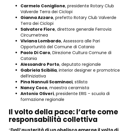
Carmelo Coniglione
, presidente Rotary Club
Valverde Terra dei Ciclopi
Gianna Azzaro
, prefetto Rotary Club Valverde
Terra dei Ciclopi
Salvatore Fiore
, direttore generale Ferrovia
Circumetnea
Viviana Lombardo
, Assessora alle Pari
Opportunità del Comune di Catania
Paolo Di Caro
, Direzione Cultura Comune di
Catania
Alessandro Porto
, deputato regionale
Gabriela Scibilia
, interior designer e promotrice
dell’iniziativa
Pina Nannuli Scaminaci
, stilista
Nancy Coco
, maestra ceramista
Antonio Oliveri
, presidente ERIS – scuola di
formazione regionale
Il volto della pace: l’arte come
responsabilità collettiva
“
Dall’austerità di un obelisco emerge il volto di