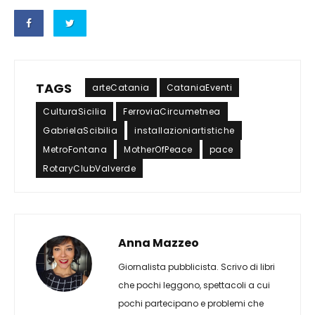
TAGS
arteCatania
CataniaEventi
CulturaSicilia
FerroviaCircumetnea
GabrielaScibilia
installazioniartistiche
MetroFontana
MotherOfPeace
pace
RotaryClubValverde
Anna Mazzeo
Giornalista pubblicista. Scrivo di libri
che pochi leggono, spettacoli a cui
pochi partecipano e problemi che