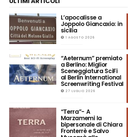
ULTIMI ARTICOLI
L’apocalisse a
Joppolo Giancaxio: in
sicilia
1 AGOSTO 2026
“Aeternum” premiato
a Berlino: Miglior
Sceneggiatura SciFi
al Berlin International
Screenwriting Festival
27 LUGLIO 2026
“Terra”- A
Marzamemi la
bipersonale di Chiara
Fronterrè e Salvo