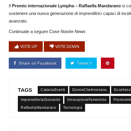
Il
Premio internazionale Lympha – Raffaella Mandarano
si co
sostenere una nuova generazione di imprenditrici capaci di incide
avanzato.
Continuate a seguire
Cose Nostre News
VOTE UP
VOTE DOWN
Share on Facebook
Tweet it
TAGS
CataniaEventi
DonneCheInnovano
Eccellenz
ImprenditoriaGiovanile
InnovazioneFemminile
PremioInt
RaffaellaMandarano
Tecnologia