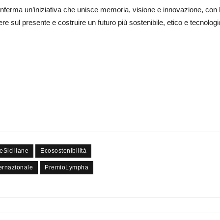
nferma un’iniziativa che unisce memoria, visione e innovazione, con l’
re sul presente e costruire un futuro più sostenibile, etico e tecnolo
eSiciliane
Ecosostenibilità
ernazionale
PremioLympha