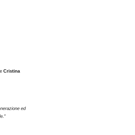
 e
Cristina
generazione ed
e.”