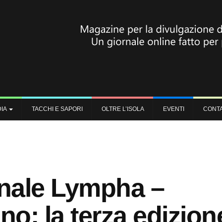
IA
TACCHI E SAPORI
OLTRE L’ISOLA
EVENTI
CONTA
onale Lympha –
o: la terza edizion