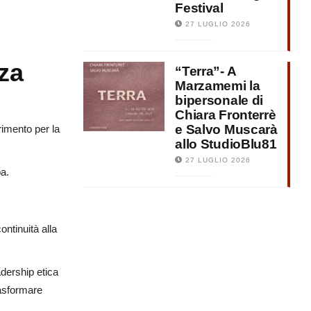
Festival
27 LUGLIO 2026
za
“Terra”- A
Marzamemi la
bipersonale di
Chiara Fronterrè
e Salvo Muscarà
rimento per la
allo StudioBlu81
27 LUGLIO 2026
pa.
ntinuità alla
adership etica
rasformare