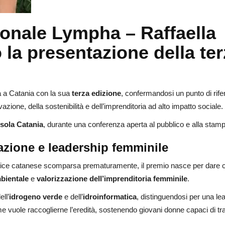
ionale Lympha – Raffaella
la presentazione della ter
 a Catania con la sua
terza edizione
, confermandosi un punto di rife
azione, della sostenibilità e dell’imprenditoria ad alto impatto sociale.
Isola Catania
, durante una conferenza aperta al pubblico e alla stam
azione e leadership femminile
rice catanese scomparsa prematuramente, il premio nasce per dare co
bientale
e
valorizzazione dell’imprenditoria femminile
.
ll’
idrogeno verde
e dell’
idroinformatica
, distinguendosi per una le
 nome vuole raccoglierne l’eredità, sostenendo giovani donne capaci di t