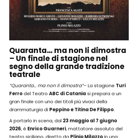
Quaranta… ma non li dimostra
– Un finale di stagione nel
segno della grande tradizione
teatrale
“Quaranta… ma non li dimostra”
– La stagione
Turi
Ferro
del Teatro
ABC di Catania
si prepara a un
gran finale con uno dei titoli più vivaci della
drammaturgia di
Peppino e Titina De Filippo
.
A portarlo in scena, dal
23 maggio al 7 giugno
2026
, è
Enrico Guarneri
, mattatore assoluto del
teatro siciliano, diretto da
Plinio Milazzo
in una