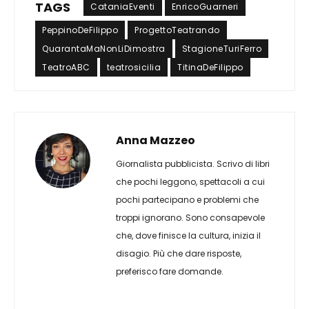
TAGS
CataniaEventi
EnricoGuarneri
PeppinoDeFilippo
ProgettoTeatrando
QuarantaMaNonLiDimostra
StagioneTuriFerro
TeatroABC
teatrosicilia
TitinaDeFilippo
Anna Mazzeo
Giornalista pubblicista. Scrivo di libri
che pochi leggono, spettacoli a cui
pochi partecipano e problemi che
troppi ignorano. Sono consapevole
che, dove finisce la cultura, inizia il
disagio. Più che dare risposte,
preferisco fare domande.