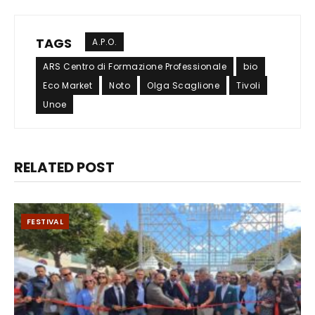
TAGS
A.P.O.
ARS Centro di Formazione Professionale
bio
Eco Market
Noto
Olga Scaglione
Tivoli
Unoe
RELATED POST
FESTIVAL