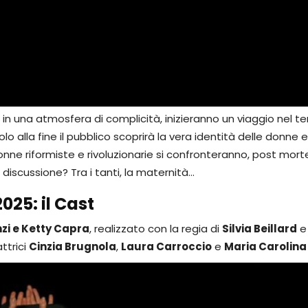
 in una atmosfera di complicità, inizieranno un viaggio nel t
lo alla fine il pubblico scoprirà la vera identità delle donne 
onne riformiste e rivoluzionarie si confronteranno, post mor
discussione? Tra i tanti, la maternità…
2025
: il Cast
nzi e Ketty Capra
, realizzato con la regia di
Silvia Beillard
e
ttrici
Cinzia Brugnola
,
Laura Carroccio
e
Maria Carolina