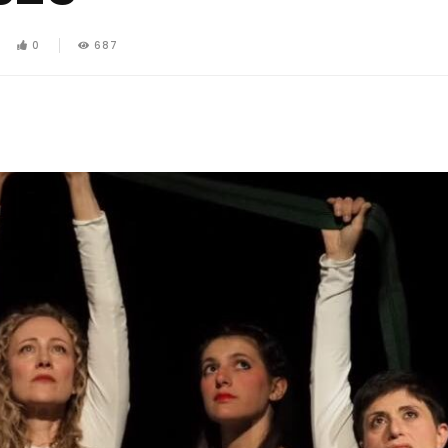
0
687