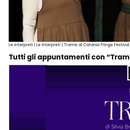
Le interpreti | Le interpreti | Trame al Catania Fringe Festiv
Tutti gli appuntamenti con “Trame