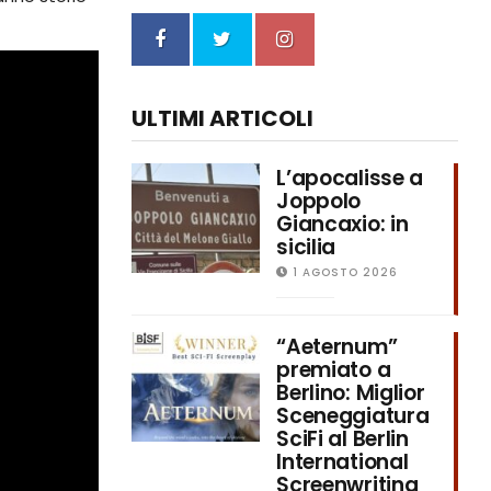
ULTIMI ARTICOLI
L’apocalisse a
Joppolo
Giancaxio: in
sicilia
1 AGOSTO 2026
“Aeternum”
premiato a
Berlino: Miglior
Sceneggiatura
SciFi al Berlin
International
Screenwriting