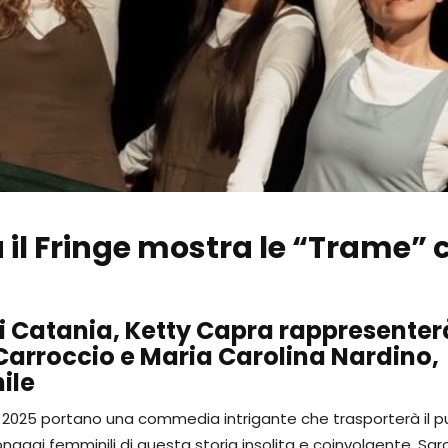
à il Fringe mostra le “Trame” 
 di Catania, Ketty Capra rappresenter
Carroccio e Maria Carolina Nardino,
ile
l 2025 portano una commedia intrigante che trasporterà il p
onaggi femminili di questa storia insolita e coinvolgente. Sar