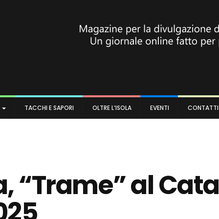
A
TACCHI E SAPORI
OLTRE L’ISOLA
EVENTI
CONTATTI
a, “Trame” al Cat
2025