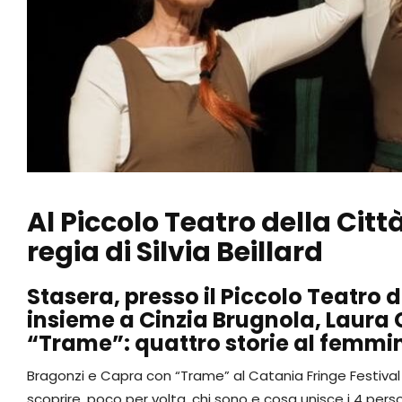
Al Piccolo Teatro della Citt
regia di Silvia Beillard
Stasera, presso il Piccolo Teatro
insieme a Cinzia Brugnola, Laura 
“Trame”: quattro storie al femmin
Bragonzi e Capra con “Trame” al Catania Fringe Festiva
scoprire, poco per volta, chi sono e cosa unisce i 4 pers