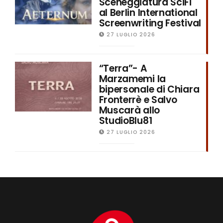
Sceneggiatura SciFi
al Berlin International
Screenwriting Festival
27 LUGLIO 2026
“Terra”- A
Marzamemi la
bipersonale di Chiara
Fronterrè e Salvo
Muscarà allo
StudioBlu81
27 LUGLIO 2026