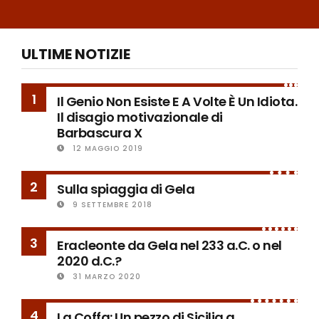
ULTIME NOTIZIE
1
Il Genio Non Esiste E A Volte È Un Idiota.
Il disagio motivazionale di
Barbascura X
12 MAGGIO 2019
2
Sulla spiaggia di Gela
9 SETTEMBRE 2018
3
Eracleonte da Gela nel 233 a.C. o nel
2020 d.C.?
31 MARZO 2020
4
La Coffa: Un pezzo di Sicilia a