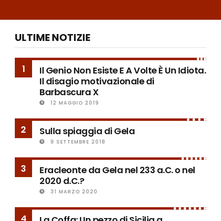
ULTIME NOTIZIE
1
Il Genio Non Esiste E A Volte È Un Idiota.
Il disagio motivazionale di
Barbascura X
12 MAGGIO 2019
2
Sulla spiaggia di Gela
9 SETTEMBRE 2018
3
Eracleonte da Gela nel 233 a.C. o nel
2020 d.C.?
31 MARZO 2020
4
La Coffa: Un pezzo di Sicilia a