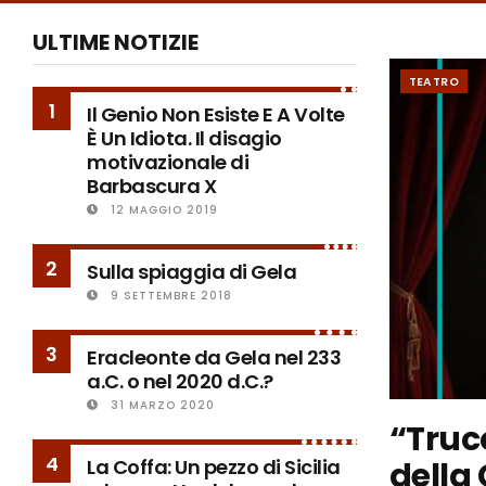
ULTIME NOTIZIE
TEATRO
1
Il Genio Non Esiste E A Volte
È Un Idiota. Il disagio
motivazionale di
Barbascura X
12 MAGGIO 2019
2
Sulla spiaggia di Gela
9 SETTEMBRE 2018
3
Eracleonte da Gela nel 233
a.C. o nel 2020 d.C.?
31 MARZO 2020
“Trucc
4
della 
La Coffa: Un pezzo di Sicilia