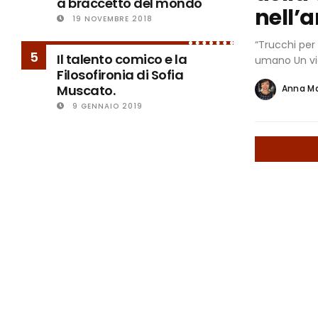
a braccetto del mondo
nell’
19 NOVEMBRE 2018
“Trucchi per 
5
Il talento comico e la
umano Un vi
Filosofironia di Sofia
Muscato.
Anna M
9 GENNAIO 2019