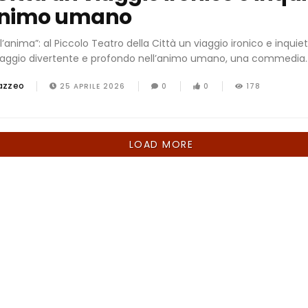
animo umano
l’anima”: al Piccolo Teatro della Città un viaggio ironico e inquie
aggio divertente e profondo nell’animo umano, una commedia..
azzeo
25 APRILE 2026
0
0
178
LOAD MORE