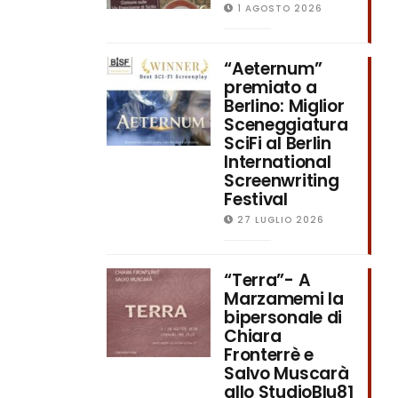
1 AGOSTO 2026
“Aeternum”
premiato a
Berlino: Miglior
Sceneggiatura
SciFi al Berlin
International
Screenwriting
Festival
27 LUGLIO 2026
“Terra”- A
Marzamemi la
bipersonale di
Chiara
Fronterrè e
Salvo Muscarà
allo StudioBlu81