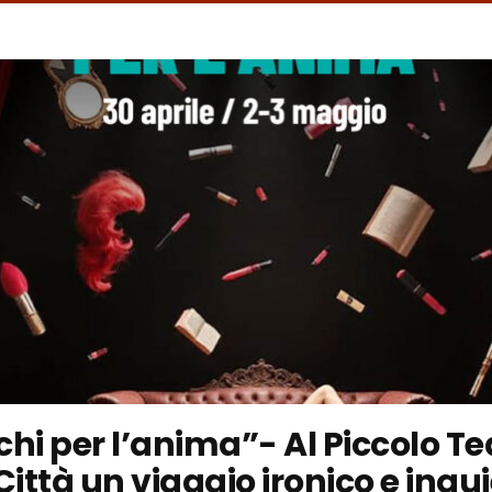
hi per l’anima”- Al Piccolo Te
Città un viaggio ironico e inqu