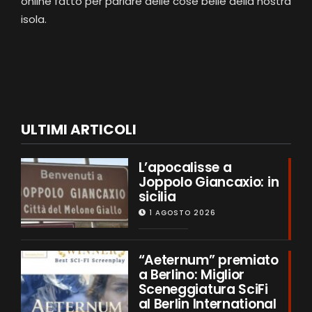
online fatto per parlare delle cose belle della nostra
isola.
ULTIMI ARTICOLI
L’apocalisse a
Joppolo Giancaxio: in
sicilia
1 AGOSTO 2026
“Aeternum” premiato
a Berlino: Miglior
Sceneggiatura SciFi
al Berlin International