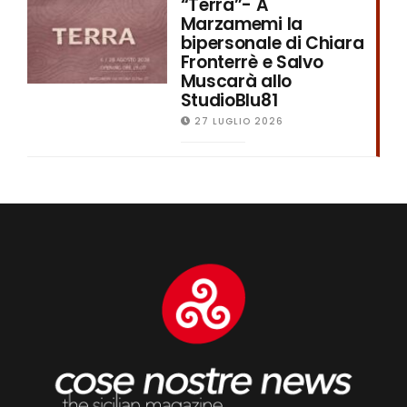
“Terra”- A
Marzamemi la
bipersonale di Chiara
Fronterrè e Salvo
Muscarà allo
StudioBlu81
27 LUGLIO 2026