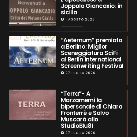
Joppolo Giancaxio: in
sicilia
1 AGOSTO 2026
“Aeternum” premiato
a Berlino: Miglior
Sceneggiatura SciFi
al Berlin International
Screenwriting Festival
27 LUGLIO 2026
“Terra”- A
Marzamemi la
bipersonale di Chiara
Fronterrè e Salvo
Muscarà allo
StudioBlu81
27 LUGLIO 2026