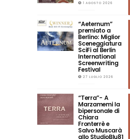
1 AGOSTO 2026
“Aeternum”
premiato a
Berlino: Miglior
Sceneggiatura
SciFi al Berlin
International
Screenwriting
Festival
27 LUGLIO 2026
“Terra”- A
Marzamemi la
bipersonale di
Chiara
Fronterrè e
Salvo Muscarà
allo StudioBlu81