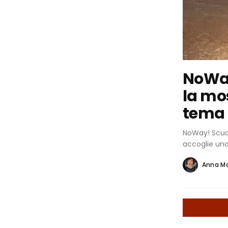
NoWay
la mo
tema 
NoWay! Scuot
accoglie uno 
Anna M