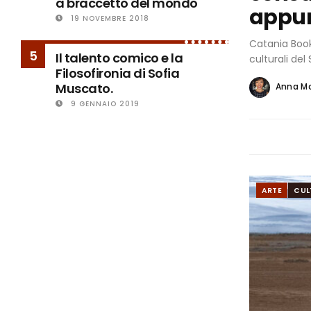
a braccetto del mondo
appun
19 NOVEMBRE 2018
Catania Book
5
Il talento comico e la
culturali del 
Filosofironia di Sofia
Muscato.
Anna M
9 GENNAIO 2019
ARTE
CUL