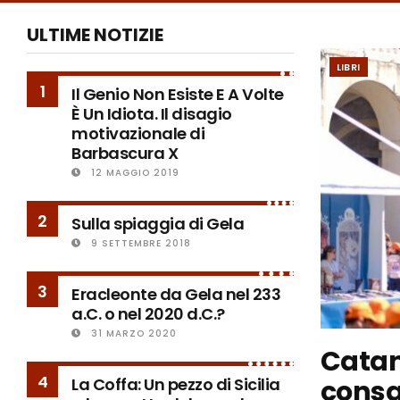
ULTIME NOTIZIE
LIBRI
1
Il Genio Non Esiste E A Volte
È Un Idiota. Il disagio
motivazionale di
Barbascura X
12 MAGGIO 2019
2
Sulla spiaggia di Gela
9 SETTEMBRE 2018
3
Eracleonte da Gela nel 233
a.C. o nel 2020 d.C.?
31 MARZO 2020
Catani
4
consa
La Coffa: Un pezzo di Sicilia