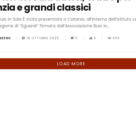
nzia e grandi classici
Buio in Sala È stata presentata a Catania, all’interno dell’Istituto
tagione di “Sguardi” firmata dall’Associazione Buio in...
azzeo
18 OTTOBRE 2025
0
0
506
LOAD MORE