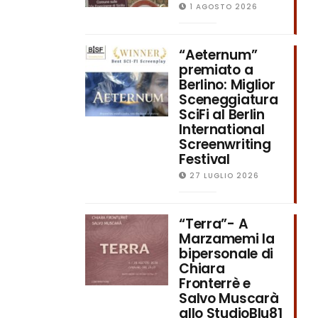
1 AGOSTO 2026
“Aeternum”
premiato a
Berlino: Miglior
Sceneggiatura
SciFi al Berlin
International
Screenwriting
Festival
27 LUGLIO 2026
“Terra”- A
Marzamemi la
bipersonale di
Chiara
Fronterrè e
Salvo Muscarà
allo StudioBlu81