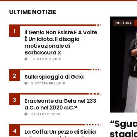
ULTIME NOTIZIE
CULTURA
1
Il Genio Non Esiste E A Volte
È Un Idiota. Il disagio
motivazionale di
Barbascura X
12 MAGGIO 2019
2
Sulla spiaggia di Gela
9 SETTEMBRE 2018
3
Eracleonte da Gela nel 233
a.C. o nel 2020 d.C.?
31 MARZO 2020
“Sguar
4
stagio
La Coffa: Un pezzo di Sicilia