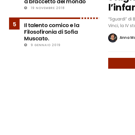
a braccetto del mondo
l’infa
19 NOVEMBRE 2018
“Sguardi” di 
5
Il talento comico e la
Vinci, la IV s
Filosofironia di Sofia
Muscato.
Anna M
9 GENNAIO 2019