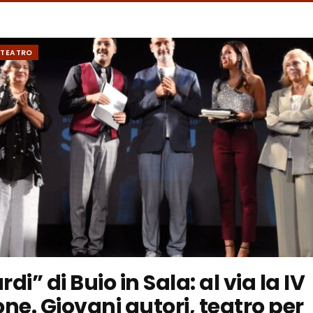
TEATRO
di” di Buio in Sala: al via la IV
ne. Giovani autori, teatro per