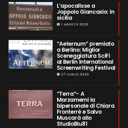
L’apocalisse a
Joppolo Giancaxio: in
sicilia
1 AGOSTO 2026
“Aeternum” premiato
a Berlino: Miglior
Sceneggiatura SciFi
al Berlin International
Screenwriting Festival
27 LUGLIO 2026
“Terra”- A
Marzamemi la
bipersonale di Chiara
Fronterrè e Salvo
Muscarà allo
StudioBlu81