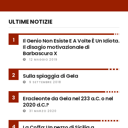
ULTIME NOTIZIE
1
Il Genio Non Esiste E A Volte È Un Idiota.
Il disagio motivazionale di
Barbascura X
12 MAGGIO 2019
2
Sulla spiaggia di Gela
9 SETTEMBRE 2018
3
Eracleonte da Gela nel 233 a.C. o nel
2020 d.C.?
31 MARZO 2020
4
La Coffa: Un pezzo di Sicilia a