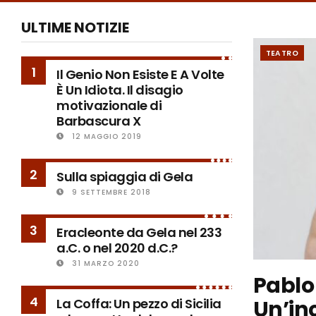
ULTIME NOTIZIE
TEATRO
1
Il Genio Non Esiste E A Volte
È Un Idiota. Il disagio
motivazionale di
Barbascura X
12 MAGGIO 2019
2
Sulla spiaggia di Gela
9 SETTEMBRE 2018
3
Eracleonte da Gela nel 233
a.C. o nel 2020 d.C.?
31 MARZO 2020
Pablo
4
Un’inc
La Coffa: Un pezzo di Sicilia