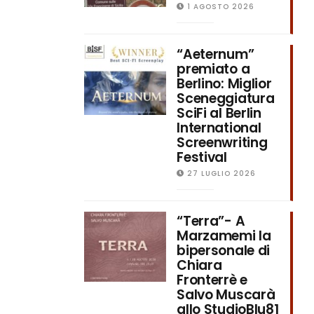
1 AGOSTO 2026
“Aeternum”
premiato a
Berlino: Miglior
Sceneggiatura
SciFi al Berlin
International
Screenwriting
Festival
27 LUGLIO 2026
“Terra”- A
Marzamemi la
bipersonale di
Chiara
Fronterrè e
Salvo Muscarà
allo StudioBlu81