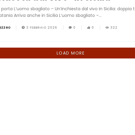
 porta L’uomo sbagliato – Un’inchiesta dal vivo in Sicilia: doppia
ania Arriva anche in Sicilia L’uomo sbagliato –...
azzeo
3 FEBBRAIO 2026
0
0
322
LOAD MORE