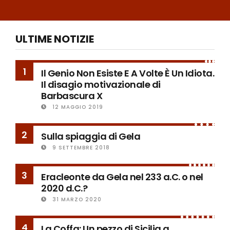
ULTIME NOTIZIE
1
Il Genio Non Esiste E A Volte È Un Idiota.
Il disagio motivazionale di
Barbascura X
12 MAGGIO 2019
2
Sulla spiaggia di Gela
9 SETTEMBRE 2018
3
Eracleonte da Gela nel 233 a.C. o nel
2020 d.C.?
31 MARZO 2020
4
La Coffa: Un pezzo di Sicilia a