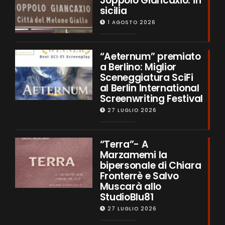
Joppolo Giancaxio: in
sicilia
1 AGOSTO 2026
“Aeternum” premiato
a Berlino: Miglior
Sceneggiatura SciFi
al Berlin International
Screenwriting Festival
27 LUGLIO 2026
“Terra”- A
Marzamemi la
bipersonale di Chiara
Fronterrè e Salvo
Muscarà allo
StudioBlu81
27 LUGLIO 2026