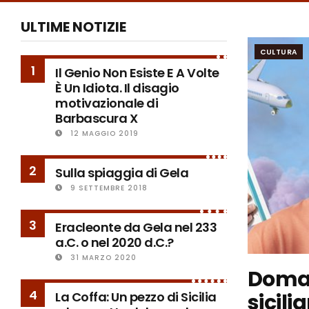
ULTIME NOTIZIE
CULTURA
1
Il Genio Non Esiste E A Volte
È Un Idiota. Il disagio
motivazionale di
Barbascura X
12 MAGGIO 2019
2
Sulla spiaggia di Gela
9 SETTEMBRE 2018
3
Eracleonte da Gela nel 233
a.C. o nel 2020 d.C.?
31 MARZO 2020
Doman
4
sicili
La Coffa: Un pezzo di Sicilia