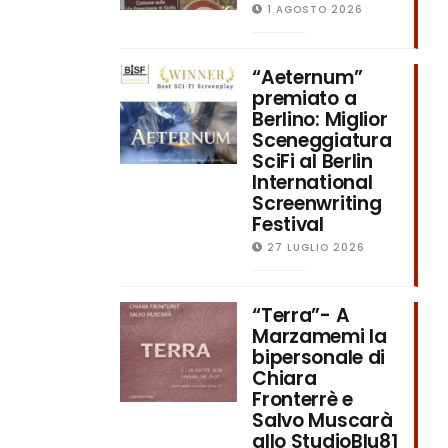
1 AGOSTO 2026
“Aeternum”
premiato a
Berlino: Miglior
Sceneggiatura
SciFi al Berlin
International
Screenwriting
Festival
27 LUGLIO 2026
“Terra”- A
Marzamemi la
bipersonale di
Chiara
Fronterrè e
Salvo Muscarà
allo StudioBlu81