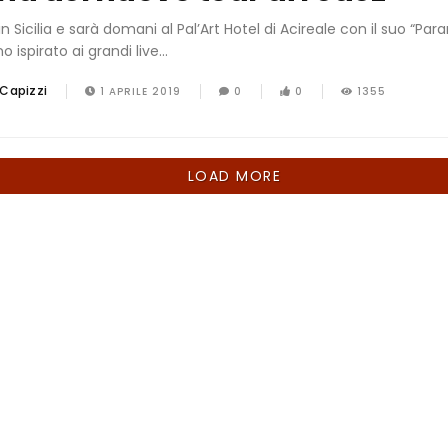
n Sicilia e sarà domani al Pal’Art Hotel di Acireale con il suo “Para
o ispirato ai grandi live...
 Capizzi
1 APRILE 2019
0
0
1355
LOAD MORE