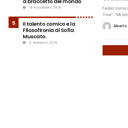
a braccetto del mondo
Fedez torna i
19 NOVEMBRE 2018
Tour”. ”Mi son
5
Il talento comico e la
Alberto
Filosofironia di Sofia
Muscato.
9 GENNAIO 2019